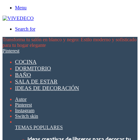
Menu
Search for
Transforma tu salón en blanco y negro: Estilo moderno y sofisticado
para tu hogar elegante
Pinterest
COCINA
DORMITORIO
BAÑO
SALA DE ESTAR
IDEAS DE DECORACIÓN
Autor
Pinterest
Instagram
Switch skin
TEMAS POPULARES
Ideas creativas de libreros para decorar tu