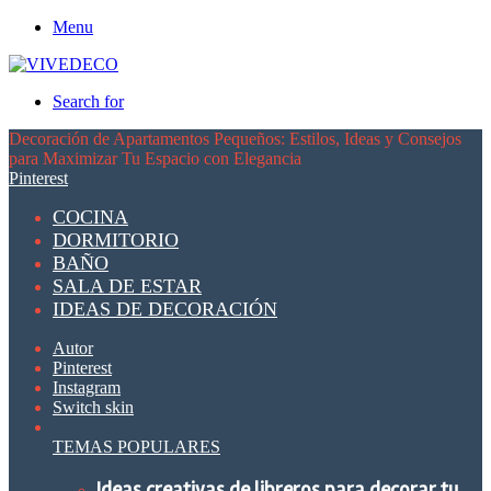
Menu
Search for
Decoración de Apartamentos Pequeños: Estilos, Ideas y Consejos
para Maximizar Tu Espacio con Elegancia
Pinterest
COCINA
DORMITORIO
BAÑO
SALA DE ESTAR
IDEAS DE DECORACIÓN
Autor
Pinterest
Instagram
Switch skin
TEMAS POPULARES
Ideas creativas de libreros para decorar tu