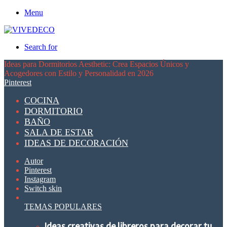
Menu
Search for
Ideas para Dormitorios Aesthetic: Crea Espacios Únicos y
Acogedores con Estilo y Personalidad en 2026
Pinterest
COCINA
DORMITORIO
BAÑO
SALA DE ESTAR
IDEAS DE DECORACIÓN
Autor
Pinterest
Instagram
Switch skin
TEMAS POPULARES
Ideas creativas de libreros para decorar tu