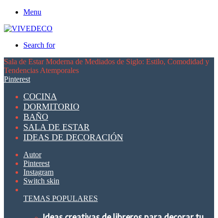
Menu
Search for
Sala de Estar Moderna de Mediados de Siglo: Estilo, Comodidad y
Tendencias Atemporales
Pinterest
COCINA
DORMITORIO
BAÑO
SALA DE ESTAR
IDEAS DE DECORACIÓN
Autor
Pinterest
Instagram
Switch skin
TEMAS POPULARES
Ideas creativas de libreros para decorar tu