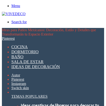
Menu
Search for
Ideas para Patios Mexicanos: Decoración, Estilo y Detalles que
Transformarán tu Espacio Exterior
Pinterest
COCINA
DORMITORIO
BAÑO
SALA DE ESTAR
IDEAS DE DECORACIÓN
Autor
Pinterest
Instagram
Switch skin
TEMAS POPULARES
Ideas creativas de libreros para decorar tu