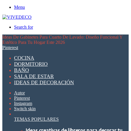
Menu
Search for
Ideas De Gabinetes Para Cuarto De Lavado: Diseño Funcional Y
Estético Para Tu Hogar Este 2026
Pinterest
COCINA
DORMITORIO
BAÑO
SALA DE ESTAR
IDEAS DE DECORACIÓN
Autor
Pinterest
Instagram
Switch skin
TEMAS POPULARES
Ideas creativas de libreros para decorar tu