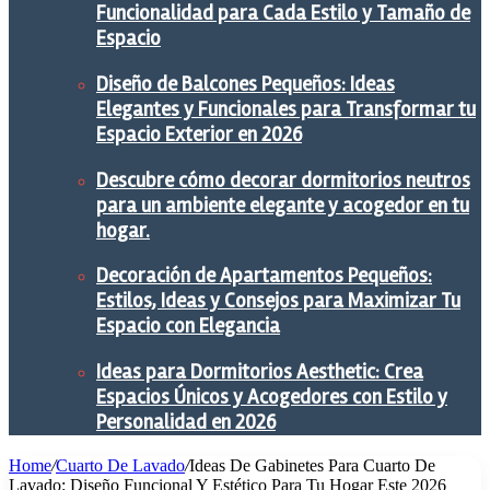
Funcionalidad para Cada Estilo y Tamaño de
Espacio
Diseño de Balcones Pequeños: Ideas
Elegantes y Funcionales para Transformar tu
Espacio Exterior en 2026
Descubre cómo decorar dormitorios neutros
para un ambiente elegante y acogedor en tu
hogar.
Decoración de Apartamentos Pequeños:
Estilos, Ideas y Consejos para Maximizar Tu
Espacio con Elegancia
Ideas para Dormitorios Aesthetic: Crea
Espacios Únicos y Acogedores con Estilo y
Personalidad en 2026
Home
/
Cuarto De Lavado
/
Ideas De Gabinetes Para Cuarto De
Lavado: Diseño Funcional Y Estético Para Tu Hogar Este 2026