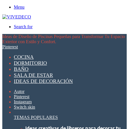
Menu
Search for
Ideas de Diseño de Piscinas Pequeñas para Transformar Tu Espacio
Exterior con Estilo y Confort.
Pinterest
COCINA
DORMITORIO
BAÑO
SALA DE ESTAR
IDEAS DE DECORACIÓN
Autor
Pinterest
Instagram
Switch skin
TEMAS POPULARES
Ideas creativas de libreros para decorar tu