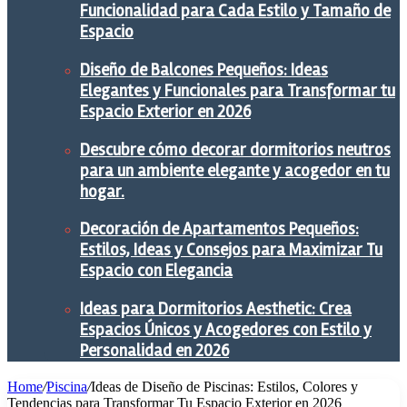
Funcionalidad para Cada Estilo y Tamaño de
Espacio
Diseño de Balcones Pequeños: Ideas
Elegantes y Funcionales para Transformar tu
Espacio Exterior en 2026
Descubre cómo decorar dormitorios neutros
para un ambiente elegante y acogedor en tu
hogar.
Decoración de Apartamentos Pequeños:
Estilos, Ideas y Consejos para Maximizar Tu
Espacio con Elegancia
Ideas para Dormitorios Aesthetic: Crea
Espacios Únicos y Acogedores con Estilo y
Personalidad en 2026
Home
/
Piscina
/
Ideas de Diseño de Piscinas: Estilos, Colores y
Tendencias para Transformar Tu Espacio Exterior en 2026