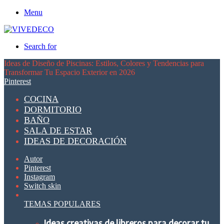
Menu
Search for
Ideas de Diseño de Piscinas: Estilos, Colores y Tendencias para
Transformar Tu Espacio Exterior en 2026
Pinterest
COCINA
DORMITORIO
BAÑO
SALA DE ESTAR
IDEAS DE DECORACIÓN
Autor
Pinterest
Instagram
Switch skin
TEMAS POPULARES
Ideas creativas de libreros para decorar tu