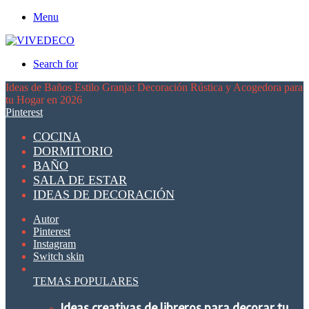
Menu
Search for
Ideas de Baños Estilo Granja: Decoración Rústica y Acogedora para
tu Hogar en 2026
Pinterest
COCINA
DORMITORIO
BAÑO
SALA DE ESTAR
IDEAS DE DECORACIÓN
Autor
Pinterest
Instagram
Switch skin
TEMAS POPULARES
Ideas creativas de libreros para decorar tu