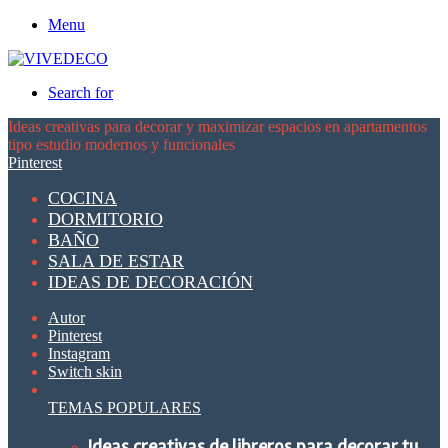
Menu
Search for
Ideas creativas para decorar y maximizar espacios en apartamentos
tipo estudio modernos y funcionales
Pinterest
COCINA
DORMITORIO
BAÑO
SALA DE ESTAR
IDEAS DE DECORACIÓN
Autor
Pinterest
Instagram
Switch skin
TEMAS POPULARES
Ideas creativas de libreros para decorar tu