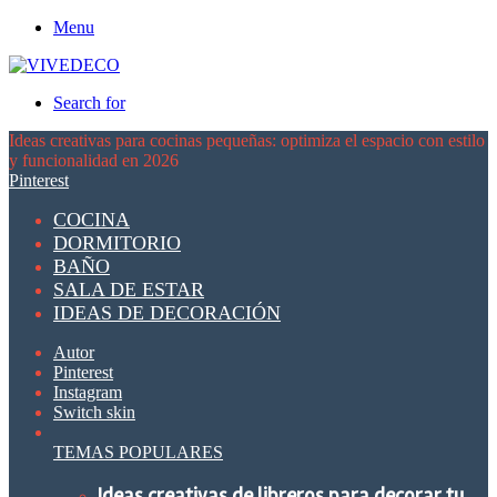
Menu
Search for
Ideas creativas para cocinas pequeñas: optimiza el espacio con estilo
y funcionalidad en 2026
Pinterest
COCINA
DORMITORIO
BAÑO
SALA DE ESTAR
IDEAS DE DECORACIÓN
Autor
Pinterest
Instagram
Switch skin
TEMAS POPULARES
Ideas creativas de libreros para decorar tu