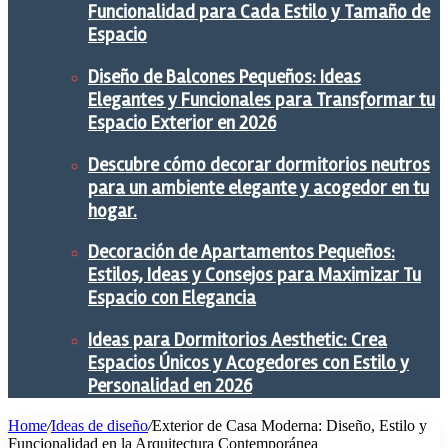
Funcionalidad para Cada Estilo y Tamaño de
Espacio
Diseño de Balcones Pequeños: Ideas
Elegantes y Funcionales para Transformar tu
Espacio Exterior en 2026
Descubre cómo decorar dormitorios neutros
para un ambiente elegante y acogedor en tu
hogar.
Decoración de Apartamentos Pequeños:
Estilos, Ideas y Consejos para Maximizar Tu
Espacio con Elegancia
Ideas para Dormitorios Aesthetic: Crea
Espacios Únicos y Acogedores con Estilo y
Personalidad en 2026
Home
/
Ideas de diseño
/
Exterior de Casa Moderna: Diseño, Estilo y
Funcionalidad en la Arquitectura Contemporánea