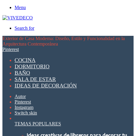
Menu
Search for
Exterior de Casa Moderna: Diseño, Estilo y Funcionalidad en la
Arquitectura Contemporánea
Pinterest
COCINA
DORMITORIO
BAÑO
SALA DE ESTAR
IDEAS DE DECORACIÓN
Autor
Pinterest
Instagram
Switch skin
TEMAS POPULARES
Ideas creativas de libreros para decorar tu