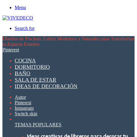
Menu
Search for
Diseños de Piscinas: Estilos Modernos y Naturales para Transformar
tu Espacio Exterior
Pinterest
COCINA
DORMITORIO
BAÑO
SALA DE ESTAR
IDEAS DE DECORACIÓN
Autor
Pinterest
Instagram
Switch skin
TEMAS POPULARES
Ideas creativas de libreros para decorar tu