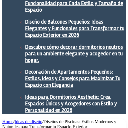
Funcionalidad para Cada Estilo y Tamaño de
Espacio
Diseño de Balcones Pequeños: Ideas
Elegantes y Funcionales para Transformar tu
Espacio Exterior en 2026
Descubre cómo decorar dormitorios neutros
para un ambiente elegante y acogedor en tu
hogar.
Decoración de Apartamentos Pequeños:
Estilos, Ideas y Consejos para Maximizar Tu
Espacio con Elegancia
Ideas para Dormitorios Aesthetic: Crea
Espacios Únicos y Acogedores con Estilo y
Personalidad en 2026
Home
/
Ideas de diseño
/
Diseños de Piscinas: Estilos Modernos y
Naturales para Transformar tu Espacio Exterior