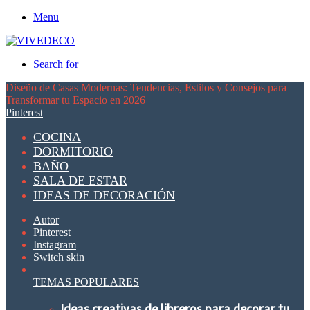
Menu
Search for
Diseño de Casas Modernas: Tendencias, Estilos y Consejos para
Transformar tu Espacio en 2026
Pinterest
COCINA
DORMITORIO
BAÑO
SALA DE ESTAR
IDEAS DE DECORACIÓN
Autor
Pinterest
Instagram
Switch skin
TEMAS POPULARES
Ideas creativas de libreros para decorar tu