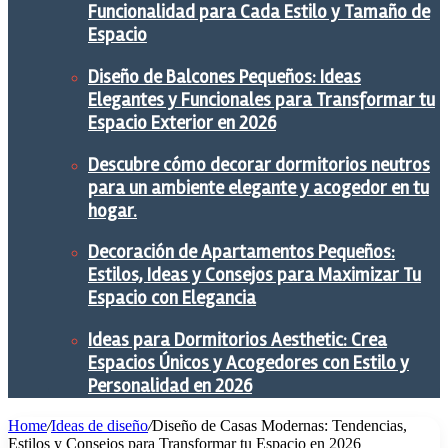
Funcionalidad para Cada Estilo y Tamaño de
Espacio
Diseño de Balcones Pequeños: Ideas
Elegantes y Funcionales para Transformar tu
Espacio Exterior en 2026
Descubre cómo decorar dormitorios neutros
para un ambiente elegante y acogedor en tu
hogar.
Decoración de Apartamentos Pequeños:
Estilos, Ideas y Consejos para Maximizar Tu
Espacio con Elegancia
Ideas para Dormitorios Aesthetic: Crea
Espacios Únicos y Acogedores con Estilo y
Personalidad en 2026
Home
/
Ideas de diseño
/
Diseño de Casas Modernas: Tendencias,
Estilos y Consejos para Transformar tu Espacio en 2026