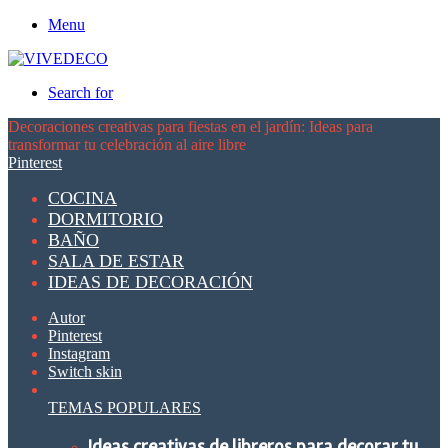
Menu
Search for
Decoraciones creativas para fiestas en el jardín: Ideas para
transformar tu celebración al aire libre
Pinterest
COCINA
DORMITORIO
BAÑO
SALA DE ESTAR
IDEAS DE DECORACIÓN
Autor
Pinterest
Instagram
Switch skin
TEMAS POPULARES
Ideas creativas de libreros para decorar tu