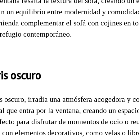
entana resalta la textura del sofá, creando un 
can un equilibrio entre modernidad y comodida
omienda complementar el sofá con cojines en t
n refugio contemporáneo.
is oscuro
is oscuro, irradia una atmósfera acogedora y 
l que entra por la ventana, creando un espacio
erfecto para disfrutar de momentos de ocio o 
 con elementos decorativos, como velas o libro