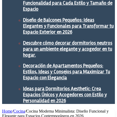
Funcionalidad para Cada Estilo y Tamaño de
Espacio
Diseño de Balcones Pequeños: Ideas
Elegantes y Funcionales para Transformar tu
Espacio Exterior en 2026
Descubre cómo decorar dormitorios neutros
para un ambiente elegante y acogedor en tu
hogar.
Decoración de Apartamentos Pequeños:
Estilos, Ideas y Consejos para Maximizar Tu
Espacio con Elegancia
Ideas para Dormitorios Aesthetic: Crea
Espacios Únicos y Acogedores con Estilo y
Personalidad en 2026
Home
/
Cocina
/
Cocina Moderna Minimalista: Diseño Funcional y
Elegante para Espacios Contemporáneos en 2026