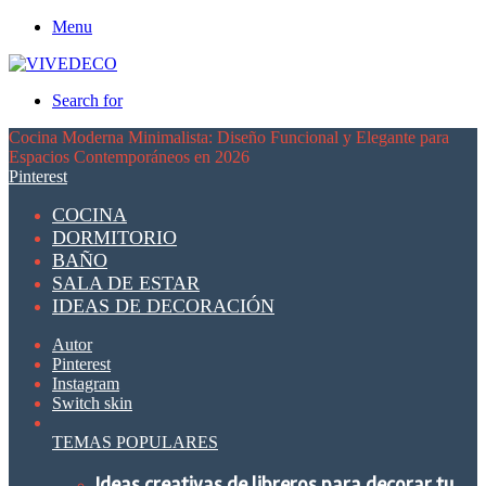
Menu
Search for
Cocina Moderna Minimalista: Diseño Funcional y Elegante para
Espacios Contemporáneos en 2026
Pinterest
COCINA
DORMITORIO
BAÑO
SALA DE ESTAR
IDEAS DE DECORACIÓN
Autor
Pinterest
Instagram
Switch skin
TEMAS POPULARES
Ideas creativas de libreros para decorar tu