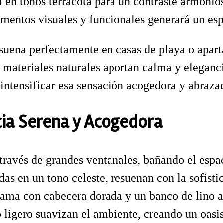
a en tonos terracota para un contraste armoni
lementos visuales y funcionales generará un es
resuena perfectamente en casas de playa o apa
s materiales naturales aportan calma y eleganc
intensificar esa sensación acogedora y abrazad
cia Serena y Acogedora
a través de grandes ventanales, bañando el esp
das en un tono celeste, resuenan con la sofist
cama con cabecera dorada y un banco de lino a 
o ligero suavizan el ambiente, creando un oasi