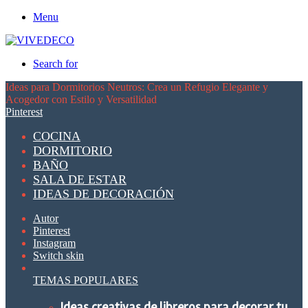
Menu
Search for
Ideas para Dormitorios Neutros: Crea un Refugio Elegante y
Acogedor con Estilo y Versatilidad
Pinterest
COCINA
DORMITORIO
BAÑO
SALA DE ESTAR
IDEAS DE DECORACIÓN
Autor
Pinterest
Instagram
Switch skin
TEMAS POPULARES
Ideas creativas de libreros para decorar tu