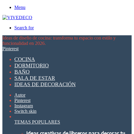
Menu
Search for
Ideas de diseño de cocina: transforma tu espacio con estilo y
funcionalidad en 2026.
Pinterest
COCINA
DORMITORIO
BAÑO
SALA DE ESTAR
IDEAS DE DECORACIÓN
Autor
Pinterest
Instagram
Switch skin
TEMAS POPULARES
Ideas creativas de libreros para decorar tu