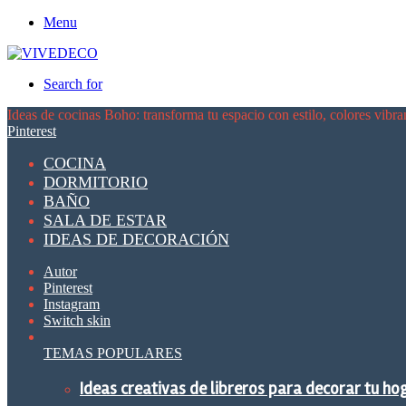
Menu
Search for
Ideas de cocinas Boho: transforma tu espacio con estilo, colores vibra
Pinterest
COCINA
DORMITORIO
BAÑO
SALA DE ESTAR
IDEAS DE DECORACIÓN
Autor
Pinterest
Instagram
Switch skin
TEMAS POPULARES
Ideas creativas de libreros para decorar tu ho