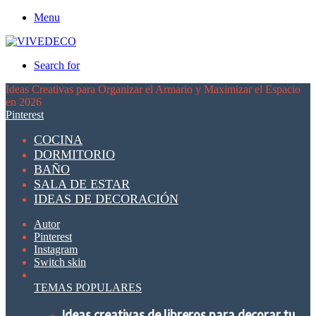
Menu
Search for
Ideas Creativas para Organizar el Armario y Maximizar el Espacio
en 2026
Pinterest
COCINA
DORMITORIO
BAÑO
SALA DE ESTAR
IDEAS DE DECORACIÓN
Autor
Pinterest
Instagram
Switch skin
TEMAS POPULARES
Ideas creativas de libreros para decorar tu