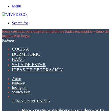
Menu
Search for
Ideas creativas para diseñar un jardín de hadas encantador y lleno de
magia en tu hogar
Pinterest
COCINA
DORMITORIO
BAÑO
SALA DE ESTAR
IDEAS DE DECORACIÓN
Autor
Pinterest
Instagram
Switch skin
TEMAS POPULARES
Ideas creativas de libreros para decorar tu