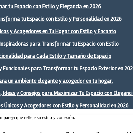
ar tu Espacio con Estilo y Elegancia en 2026
ansforma tu Espacio con Estilo y Personalidad en 2026
icos y Acogedores en Tu Hogar con Estilo y Encanto
 Inspiradoras para Transformar tu Espacio con Estilo
ncionalidad para Cada Estilo y Tamaño de Espacio
y Funcionales para Transformar tu Espacio Exterior en 20
ra un ambiente elegante y acogedor en tu hogar.
 Ideas y Consejos para Maximizar Tu Espacio con Eleganci
os Únicos y Acogedores con Estilo y Personalidad en 2026
n pareja que refleje su estilo y conexión.