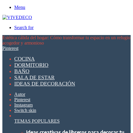
Menu
Search for
Estética cálida del hogar: Cómo transformar tu espacio en un refugio
acogedor y armonioso
Pinterest
COCINA
DORMITORIO
BAÑO
SALA DE ESTAR
IDEAS DE DECORACIÓN
Autor
Pinterest
Instagram
Switch skin
TEMAS POPULARES
Ideas creativas de libreros para decorar tu