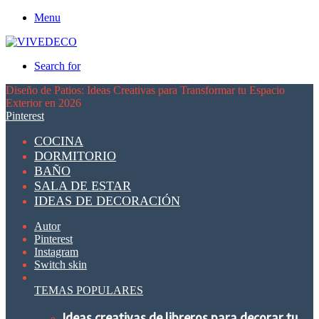
Menu
Search for
Diseño de Patios: Ideas Creativas para Transformar tu Espacio
Exterior en 2026
Pinterest
COCINA
DORMITORIO
BAÑO
SALA DE ESTAR
IDEAS DE DECORACIÓN
Autor
Pinterest
Instagram
Switch skin
TEMAS POPULARES
Ideas creativas de libreros para decorar tu