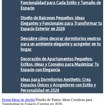
Funcionalidad para Cada Estilo y Tamaño de
Espacio
Diseño de Balcones Pequeños: Ideas
Elegantes y Funcionales para Transformar tu
Espacio Exterior en 2026
Descubre cómo decorar dormitorios neutros
para un ambiente elegante y acogedor en tu
hogar.
Decoración de Apartamentos Pequeños:
Estilos, Ideas y Consejos para Maximizar Tu
Espacio con Elegancia
Ideas para Dormitorios Aesthetic: Crea
Espacios Únicos y Acogedores con Estilo y
Personalidad en 2026
Home
/
Ideas de diseño
/
Diseño de Patios: Ideas Creativas para
Transformar tu Espacio Exterior en 2026