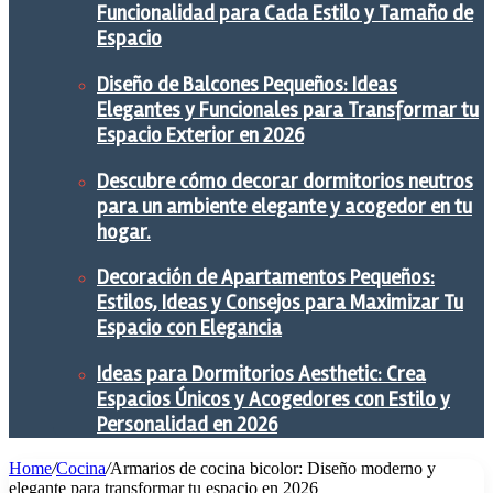
Funcionalidad para Cada Estilo y Tamaño de
Espacio
Diseño de Balcones Pequeños: Ideas
Elegantes y Funcionales para Transformar tu
Espacio Exterior en 2026
Descubre cómo decorar dormitorios neutros
para un ambiente elegante y acogedor en tu
hogar.
Decoración de Apartamentos Pequeños:
Estilos, Ideas y Consejos para Maximizar Tu
Espacio con Elegancia
Ideas para Dormitorios Aesthetic: Crea
Espacios Únicos y Acogedores con Estilo y
Personalidad en 2026
Home
/
Cocina
/
Armarios de cocina bicolor: Diseño moderno y
elegante para transformar tu espacio en 2026