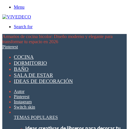
Menu
Search for
Armarios de cocina bicolor: Diseño moderno y elegante para
transformar tu espacio en 2026
Pinterest
COCINA
DORMITORIO
BAÑO
SALA DE ESTAR
IDEAS DE DECORACIÓN
Autor
Pinterest
Instagram
Switch skin
TEMAS POPULARES
Ideas creativas de libreros para decorar tu